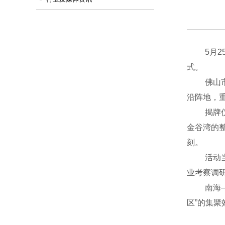
5月25
式。
佛山市南
沿阵地，
揭牌仪式
金谷湾的
刻。
活动当天
业考察调
南海—澳
区”的集