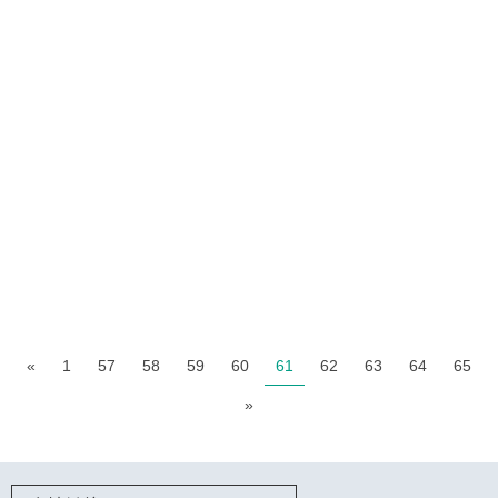
集团有限公司副总经理万小承当选第一届理事。
届第一次理事会在广东省科技厅召开。广东昭信企业
2011-11
10月31日，广东省半导体照明产业联合创新中心第一
03
万小承副总当选省半导体照明产业联合创新中心第一届理事
位。
明灯具协会授予成为祖庙景观LED改造技术顾问单
2011-11
2011年10月，广东昭信企业集团有限公司被佛山市照
01
昭信集团成为祖庙景观LED改造技术顾问单位
«
1
57
58
59
60
61
62
63
64
65
»