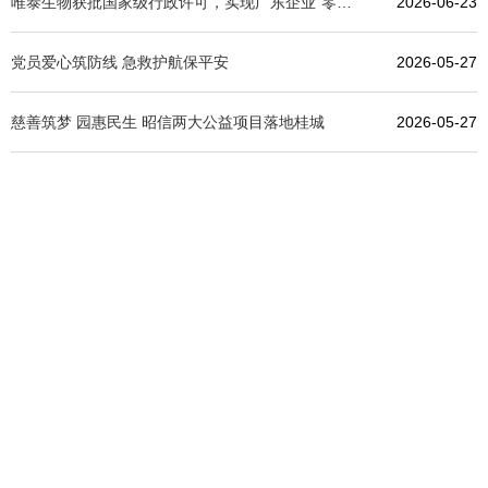
唯泰生物获批国家级行政许可，实现广东企业“零的突破”！
2026-06-23
党员爱心筑防线 急救护航保平安
2026-05-27
慈善筑梦 园惠民生 昭信两大公益项目落地桂城
2026-05-27
发展情况。
集团董事长梁凤仪向考察团介绍了金谷社区的建设与
根等领导的陪同下来到金谷·光电产业社区考察。昭信
长陈英文带队一行约70人考察团在南海区委书记邓伟
2011-11
11月15日下午，由佛山市三水区委书记苏伟波、代区
16
三水区党政代表团到金谷光电社区参观
LED产业发展情况进行调研。
眭世荣主任一行五人到广东昭信企业集团有限公司就
2011-11
11月15日，广东省半导体照明产业联合创新中心主任
16
广东省半导体照明产业联合创新中心到昭信集团调研
团党委书记梁凤仪参加了此次经验交流座谈会。
青、南海区“两新”组织党工委副书记利汝华、昭信集
流党建工作经验。佛山市“两新”党工委副书记杨常
东莞市五星级党支部书记一行60多人来到昭信集团交
2011-11
10月26日下午，东莞市企业工委书记孙爱平同志率领
03
“非公企业党建工作一定要结合企业发展来做”