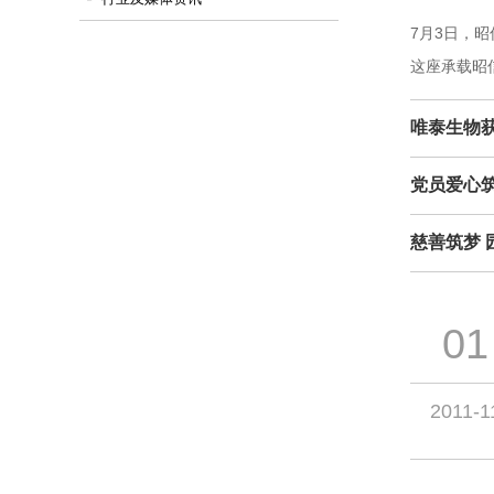
7月3日，
这座承载昭
内核，也传
发展动能的
党员爱心筑
慈善筑梦 
01
2011-1