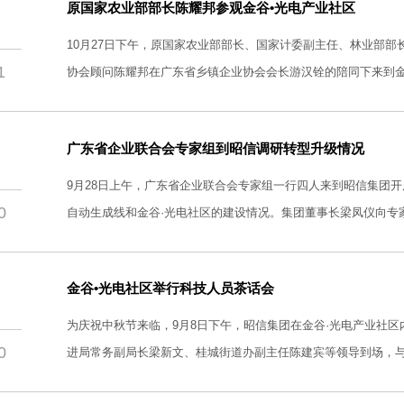
原国家农业部部长陈耀邦参观金谷•光电产业社区
10月27日下午，原国家农业部部长、国家计委副主任、林业部
1
协会顾问陈耀邦在广东省乡镇企业协会会长游汉铨的陪同下来到金
科技产业，成绩显著。
广东省企业联合会专家组到昭信调研转型升级情况
9月28日上午，广东省企业联合会专家组一行四人来到昭信集团
0
自动生成线和金谷·光电社区的建设情况。集团董事长梁凤仪向专
金谷•光电社区举行科技人员茶话会
为庆祝中秋节来临，9月8日下午，昭信集团在金谷·光电产业社
0
进局常务副局长梁新文、桂城街道办副主任陈建宾等领导到场，与
技产业、人才等政策，茶话会笑声不断，气氛热烈。