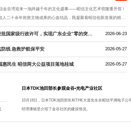
昭信金谷湾迎来一场跨越千年的文化盛事——昭信文化艺术馆隆重开馆！
信人二十余年抢救文物成果的心血结晶，既凝聚着昭信创新发展的精神
承着中华优秀传统文化的深厚底蕴，更是将古人创新智慧转化为新时代
2026-06-23
唯泰生物获批国家级行政许可，实现广东企业“零的突破”！
璀璨呈现。
2026-05-27
防线 急救护航保平安
2026-05-27
园惠民生 昭信两大公益项目落地桂城
日本TDK池田部长参观金谷•光电产业社区
10月18日，日本TDK池田部长和THK大道先生在昭信平洲电子
1
经理潘铭坚介绍了金谷社区的建设情况。